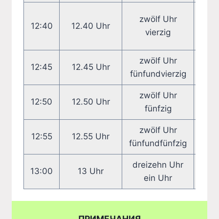
zehn
zwölf Uhr
12:40
12.40 Uhr
vierzig
zwanz
zwölf Uhr
12:45
12.45 Uhr
Vier
fünfundvierzig
zwölf Uhr
12:50
12.50 Uhr
zeh
fünfzig
zwölf Uhr
12:55
12.55 Uhr
fün
fünfundfünfzig
dreizehn Uhr
13:00
13 Uhr
ein Uhr
ПРИМЕЧАНИЯ