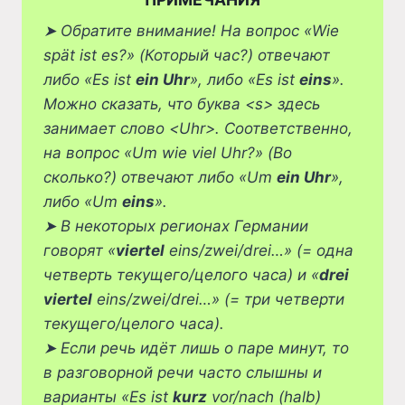
➤
Обратите внимание! На вопрос «Wie
spät ist es?» (Который час?) отвечают
либо «Es ist
ein Uhr
», либо «Es ist
eins
».
Можно сказать, что буква <s> здесь
занимает слово <Uhr>. Соответственно,
на вопрос «Um wie viel Uhr?» (Во
сколько?) отвечают либо «Um
ein Uhr
»,
либо «Um
eins
».
➤
В некоторых регионах Германии
говорят «
viertel
eins/zwei/drei…» (= одна
четверть текущего/целого часа) и «
drei
viertel
eins/zwei/drei…» (= три четверти
текущего/целого часа).
➤
Если речь идёт лишь о паре минут, то
в разговорной речи часто слышны и
варианты «Es ist
kurz
vor/nach (halb)