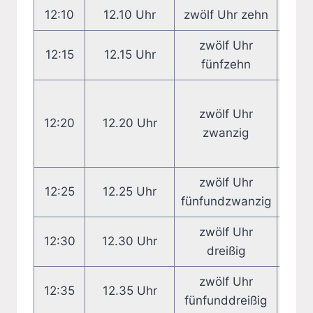
12:10
12.10 Uhr
zwölf Uhr zehn
zehn
zwölf Uhr
Vi
12:15
12.15 Uhr
fünfzehn
zwa
zwölf Uhr
12:20
12.20 Uhr
zwanzig
zeh
zwölf Uhr
fün
12:25
12.25 Uhr
fünfundzwanzig
zwölf Uhr
12:30
12.30 Uhr
h
dreißig
zwölf Uhr
fün
12:35
12.35 Uhr
fünfunddreißig