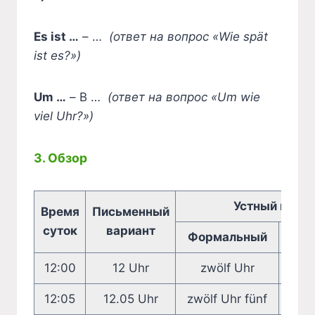
Es ist …
– …
(ответ на вопрос «Wie spät
ist es?»)
Um …
– В …
(ответ на вопрос «Um wie
viel Uhr?»)
3. Обзор
Устный вари
Время
Письменный
суток
вариант
Формальный
Неф
12:00
12 Uhr
zwölf Uhr
12:05
12.05 Uhr
zwölf Uhr fünf
fünf