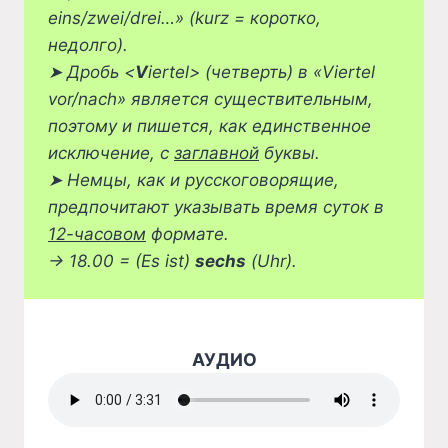
eins/zwei/drei…» (kurz = коротко,
недолго).
➤
Дробь <
V
iertel> (четверть) в «Viertel
vor/nach» является существительным,
поэтому и пишется, как единственное
исключение, с
заглавной
буквы.
➤
Немцы, как и русскоговорящие,
предпочитают указывать время суток в
12-часовом
формате.
→ 18.00 = (Es ist)
sechs
(Uhr).
АУДИО