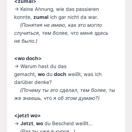
<zumal>
→ Keine Ahnung, wie das passieren
konnte,
zumal
ich gar nicht da war.
(Понятия не имею, как это могло
случиться, тем более, что меня здесь
не было.)
<wo doch>
→ Warum hast du das
gemacht,
wo
du
doch
weißt, was ich
darüber denke?
(Почему ты это сделал, тем более, ты
же знаешь, что я об этом думаю?)
<jetzt wo>
→
Jetzt
,
wo
du Bescheid weißt…
(Раз ты уже в курсе…)