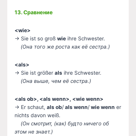
13. Сравнение
<wie>
→ Sie ist so groß
wie
ihre Schwester.
(Она того же роста как её сестра.)
<als>
→ Sie ist größer
als
ihre Schwester.
(Она выше, чем её сестра.)
<als ob>, <als wenn>, <wie wenn>
→ Er schaut,
als ob
/
als wenn
/
wie wenn
er
nichts davon weiß.
(Он смотрит, (как) будто ничего об
этом не знает.)