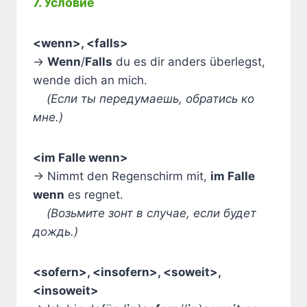
7. Условие
<wenn>, <falls>
→
Wenn
/
Falls
du es dir anders überlegst,
wende dich an mich.
(Если ты передумаешь, обратись ко
мне.)
<im Falle wenn>
→ Nimmt den Regenschirm mit,
im Falle
wenn
es regnet.
(Возьмите зонт в случае, если будет
дождь.)
<sofern>, <insofern>, <soweit>,
<insoweit>