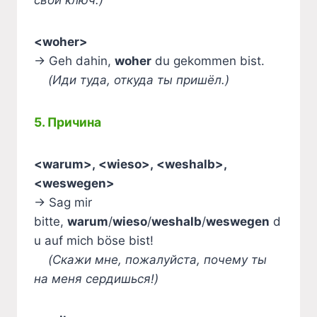
свой ключ.)
<woher>
→ Geh dahin,
woher
du gekommen bist.
(Иди туда, откуда ты пришёл.)
5. Причина
<warum>, <wieso>, <weshalb>,
<weswegen>
→ Sag mir
bitte,
warum
/
wieso
/
weshalb
/
weswegen
d
u auf mich böse bist!
(Скажи мне, пожалуйста, почему ты
на меня сердишься!)