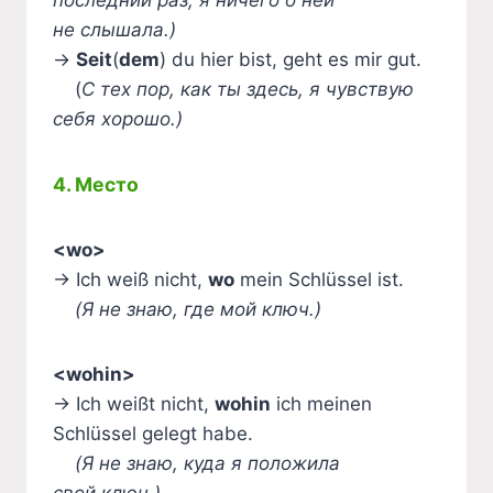
последний раз, я ничего о ней
не слышала.)
→
Seit
(
dem
) du hier bist, geht es mir gut.
(
С тех пор, как ты здесь, я чувствую
себя хорошо.)
4. Место
<wo>
→ Ich weiß nicht,
wo
mein Schlüssel ist.
(Я не знаю, где мой ключ.)
<wohin>
→ Ich weißt nicht,
wohin
ich meinen
Schlüssel gelegt habe.
(Я не знаю, куда я положила