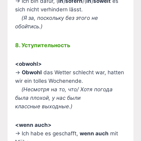
→ Ich bin dafür, (
in
)
sofern
/(
in
)
soweit
es
sich nicht verhindern lässt.
(Я за, поскольку без этого не
обойтись.)
8. Уступительность
<obwohl>
→
Obwohl
das Wetter schlecht war, hatten
wir ein tolles Wochenende.
(Несмотря на то, что/ Хотя погода
была плохой, у нас были
классные выходные.)
<wenn auch>
→ Ich habe es geschafft,
wenn auch
mit