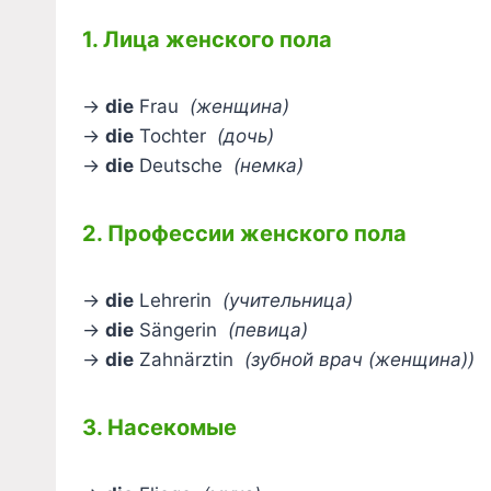
1. Лица женского пола
→
die
Frau
(женщина)
→
die
Tochter
(дочь)
→
die
Deutsche
(немка)
2. Профессии женского пола
→
die
Lehrerin
(учительница)
→
die
Sängerin
(певица)
→
die
Zahnärztin
(зубной врач (женщина))
3. Насекомые