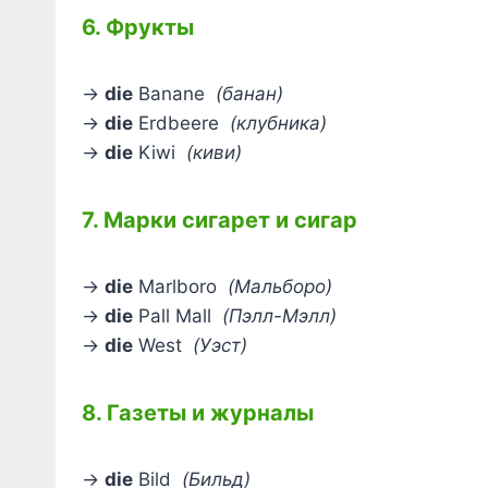
6. Фрукты
→
die
Banane
(банан)
→
die
Erdbeere
(клубника)
→
die
Kiwi
(киви)
7. Марки сигарет и сигар
→
die
Marlboro
(Мальборо)
→
die
Pall Mall
(Пэлл-Мэлл)
→
die
West
(Уэст)
8. Газеты и журналы
→
die
Bild
(Бильд)