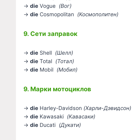
→
die
Vogue
(Вог)
→
die
Cosmopolitan
(Космополитен)
9. Сети заправок
→
die
Shell
(Шелл)
→
die
Total
(Тотал)
→
die
Mobil
(Мобил)
9. Марки мотоциклов
→
die
Harley-Davidson
(Харли-Дэвидсон)
→
die
Kawasaki
(Кавасаки)
→
die
Ducati
(Дукати)