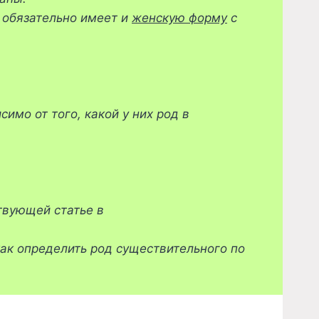
 обязательно имеет и
женскую форму
с
мо от того, какой у них род в
твующей статье в
как определить род существительного по