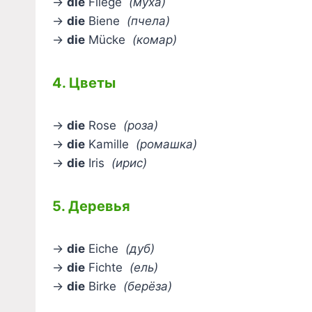
→
die
Fliege
(муха)
→
die
Biene
(пчела)
→
die
Mücke
(комар)
4. Цветы
→
die
Rose
(роза)
→
die
Kamille
(ромашка)
→
die
Iris
(ирис)
5. Деревья
→
die
Eiche
(дуб)
→
die
Fichte
(ель)
→
die
Birke
(берёза)