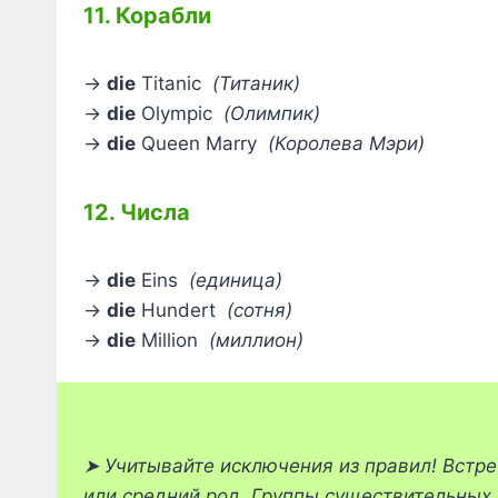
11. Корабли
→
die
Titanic
(Титаник)
→
die
Olympic
(Олимпик)
→
die
Queen Marry
(Королева Мэри)
12. Числа
→
die
Eins
(единица)
→
die
Hundert
(сотня)
→
die
Million
(миллион)
➤
Учитывайте исключения из правил! Встр
или средний род. Группы существительных