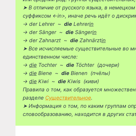
➤
В отличие от русского языка, в немецко
суффиксом <-in>, иначе речь идёт о дискр
→ der Lehrer ~
die
Lehrer
in
→ der Sänger ~
die
Sänger
in
→ der Zahnarzt ~
die
Zahnärzt
in
➤
Все исчисляемые существительные во мно
единственном числе:
→
die
Tochter ~
die
Töchter (дочери)
→
die
Biene ~
die
Bienen (пчёлы)
→
die
Kiwi ~
die
Kiwis (киви)
Правила о том, как образуется множествен
разделе
Существительное
.
➤
Информация о том, по каким группам опр
словообразованию, находится в других ста