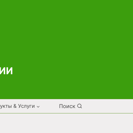
НИИ
Поиск
укты & Услуги