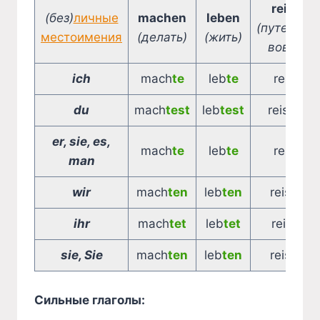
reisen
(без)
личные
machen
leben
(путешест
местоимения
(делать)
(жить)
вовать)
ich
mach
te
leb
te
reis
te
du
mach
test
leb
test
reis
test
er, sie, es,
mach
te
leb
te
reis
te
man
wir
mach
ten
leb
ten
reis
ten
ihr
mach
tet
leb
tet
reis
tet
sie, Sie
mach
ten
leb
ten
reis
ten
Сильные глаголы: