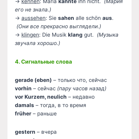
→
kennen
: Maria
kannte
ihn nicht.
(Мария
его не знала.)
→
aussehen
: Sie
sahen
alle schön
aus
.
(Они все прекрасно выглядели.)
→
klingen
: Die Musik
klang
gut.
(Музыка
звучала хорошо.)
4. Сигнальные слова
gerade (eben)
– только что, сейчас
vorhin
– сейчас
(пару часов назад)
vor Kurzem, neulich
– недавно
damals
– тогда, в то время
früher
– раньше
gestern
– вчера