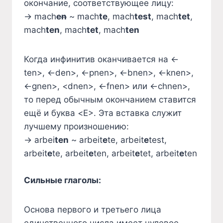
окончание, соответствующее лицу:
→ mach
e
n
~ mach
te
, mach
test
, mach
tet
,
mach
ten
, mach
tet
, mach
ten
Когда инфинитив оканчивается на <-
ten>, <-den>, <-pnen>, <-bnen>, <-knen>,
<-gnen>, <dnen>, <-fnen> или <-chnen>,
то перед обычным окончанием ставится
ещё и буква <E>. Эта вставка служит
лучшему произношению:
→ arbei
ten
~ arbeit
e
te, arbeit
e
test,
arbeit
e
te, arbeit
e
ten, arbeit
e
tet, arbeit
e
ten
Сильные глаголы:
Основа первого и третьего лица