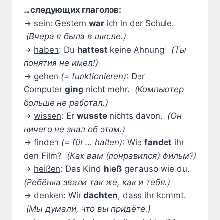
…следующих глаголов:
→
sein
: Gestern
war
ich in der Schule.
(Вчера я была в школе.)
→
haben
: Du
hattest
keine Ahnung!
(Ты
понятия не имел!)
→
gehen
(= funktionieren)
: Der
Computer
ging
nicht mehr.
(Компьютер
больше не работал.)
→
wissen
: Er
wusste
nichts davon.
(Он
ничего не знал об этом.)
→
finden
(= für … halten)
: Wie
fandet
ihr
den Film?
(Как вам (понравился) фильм?)
→
heißen
: Das Kind
hieß
genauso wie du.
(Ребёнка звали так же, как и тебя.)
→
denken
: Wir
dachten
, dass ihr kommt.
(Мы думали, что вы придёте.)