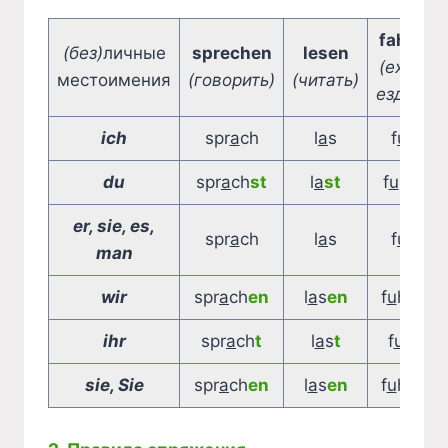
fahren
(без)
личные
sprechen
lesen
(ехать,
местоимения
(говорить)
(читать)
ездить)
ich
spr
a
ch
l
a
s
f
u
hr
du
spr
a
ch
st
l
a
st
f
u
hr
st
er, sie, es,
spr
a
ch
l
a
s
f
u
hr
man
wir
spr
a
ch
en
l
a
s
en
f
u
hr
en
ihr
spr
a
ch
t
l
a
s
t
f
u
hr
t
sie, Sie
spr
a
ch
en
l
a
s
en
f
u
hr
en