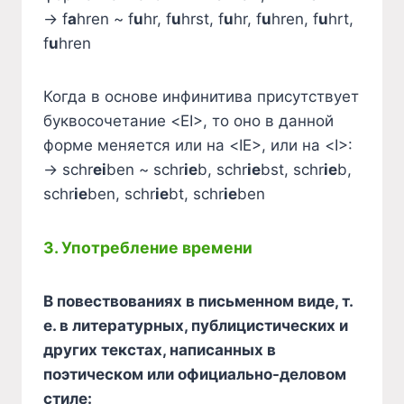
→ f
a
hren ~ f
u
hr, f
u
hrst, f
u
hr, f
u
hren, f
u
hrt,
f
u
hren
Когда в основе инфинитива присутствует
буквосочетание <EI>, то оно в данной
форме меняется или на <IE>, или на <I>:
→ schr
ei
ben ~ schr
ie
b, schr
ie
bst, schr
ie
b,
schr
ie
ben, schr
ie
bt, schr
ie
ben
3. Употребление времени
В повествованиях в письменном виде, т.
е. в литературных, публицистических и
других текстах, написанных в
поэтическом или официально-деловом
стиле: