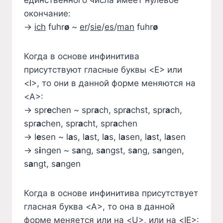
единственного числа имеет нулевое
окончание:
→
ich
fuhr
ø
~
er
/
sie
/
es
/
man
fuhr
ø
Когда в основе инфинитива
присутствуют гласные буквы <E> или
<I>, то они в данной форме меняются на
<A>:
→ spr
e
chen ~ spr
a
ch, spr
a
chst, spr
a
ch,
spr
a
chen, spr
a
cht, spr
a
chen
→ l
e
sen ~ l
a
s, l
a
st, l
a
s, l
a
sen, l
a
st, l
a
sen
→ s
i
ngen ~ s
a
ng, s
a
ngst, s
a
ng, s
a
ngen,
s
a
ngt, s
a
ngen
Когда в основе инфинитива присутствует
гласная буква <A>, то она в данной
форме меняется или на <U>, или на <IE>: