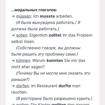
…модальных глаголов:
→
müssen
: Ich
musste
arbeiten.
(Я была вынуждена работать./ Я
должна была работать.)
→
sollen
: Eigentlich
solltet
ihr das Problem
selbst lösen.
(Собственно говоря, вы должны
были решить эту проблему сами.)
→
können
: Warum
konnten
Sie mir das
nicht eher sagen?
(Почему Вы не могли мне сказать это
раньше?)
→
dürfen
: Im Restaurant
durfte
man
rauchen.
(В ресторане было разрешено курить.)
→
wollen
: Die Kinder
wollten
den ganzen