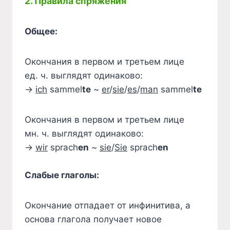
2. Правила спряжения
Общее:
Окончания в первом и третьем лице
ед. ч. выглядят одинаково:
→
ich
sammel
te
~
er
/
sie
/
es
/
man
sammel
te
Окончания в первом и третьем лице
мн. ч. выглядят одинаково:
→
wir
sprach
en
~
sie
/
Sie
sprach
en
Слабые глаголы:
Окончание отпадает от инфинитива, а
основа глагола получает новое