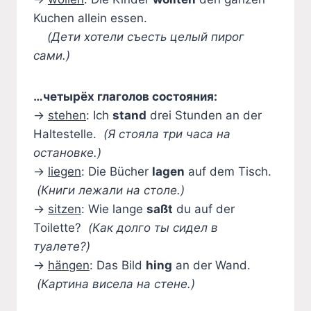
Kuchen allein essen.
(Дети хотели съесть целый пирог
сами.)
…четырёх глаголов состояния:
→
stehen
: Ich
stand
drei Stunden an der
Haltestelle.
(Я стояла три часа на
остановке.)
→
liegen
: Die Bücher
lagen
auf dem Tisch.
(Книги лежали на столе.)
→
sitzen
: Wie lange
saßt
du auf der
Toilette?
(Как долго ты сидел в
туалете?)
→
hängen
: Das Bild
hing
an der Wand.
(Картина висела на стене.)