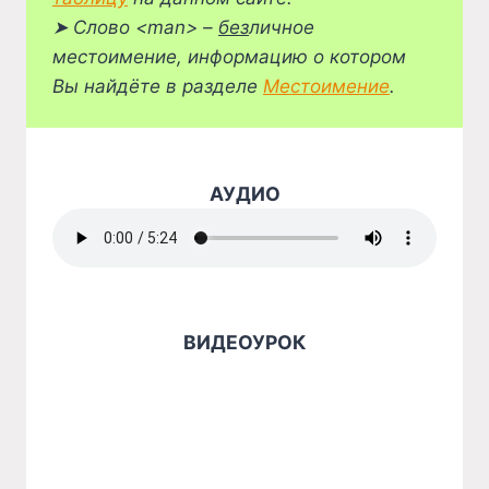
➤
Слово <man> –
без
личное
местоимение, информацию о котором
Вы найдёте в разделе
Местоимение
.
АУДИО
ВИДЕОУРОК