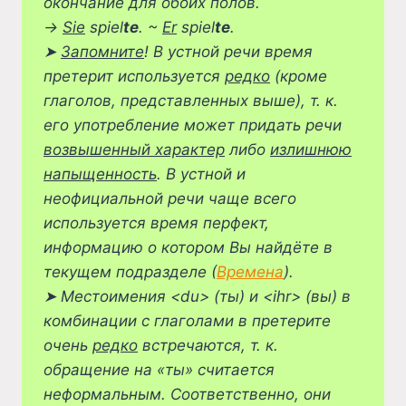
окончание для обоих полов.
→
Sie
spiel
te
. ~
Er
spiel
te
.
➤
Запомните
! В устной речи время
претерит используется
редко
(кроме
глаголов, представленных выше), т. к.
его употребление может придать речи
возвышенный характер
либо
излишнюю
напыщенность
. В устной и
неофициальной речи чаще всего
используется время перфект,
информацию о котором Вы найдёте в
текущем подразделе (
Времена
).
➤
Местоимения <du> (ты) и <ihr> (вы) в
комбинации с глаголами в претерите
очень
редко
встречаются, т. к.
обращение на «ты» считается
неформальным. Соответственно, они