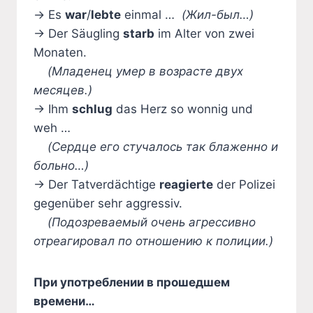
→ Es
war
/
lebte
einmal …
(Жил-был…)
→ Der Säugling
starb
im Alter von zwei
Monaten.
(Младенец умер в возрасте двух
месяцев.)
→ Ihm
schlug
das Herz so wonnig und
weh …
(Сердце его стучалось так блаженно и
больно…)
→ Der Tatverdächtige
reagierte
der Polizei
gegenüber sehr aggressiv.
(Подозреваемый очень агрессивно
отреагировал по отношению к полиции.)
При употреблении в прошедшем
времени…