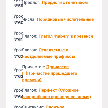
Предлог:
Предлоги с генитивом
№
59
Урок
Числа:
Порядковые числительные
№
60
Урок
Глагол:
Глагол ‹haben› в презенсе
№
61
Урок
Глагол:
Отделяемые и
№
62
неотделяемые префиксы
Причастие:
Причастие
Урок
II (Причастие прошедшего
№
63
времени)
Урок
Глагол:
Перфект (Сложное
№
64
завершённое прошедшее время)
Урок
Синтаксис:
Сложное