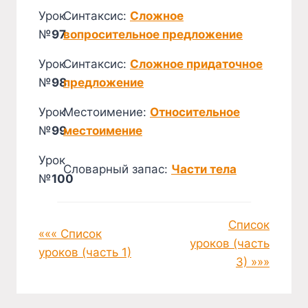
Урок
Синтаксис:
Сложное
№
97
вопросительное предложение
Урок
Синтаксис:
Сложное придаточное
№
98
предложение
Урок
Местоимение:
Относительное
№
99
местоимение
Урок
Словарный запас:
Части тела
№
100
Список
««« Список
уроков (часть
уроков (часть 1)
3) »»»