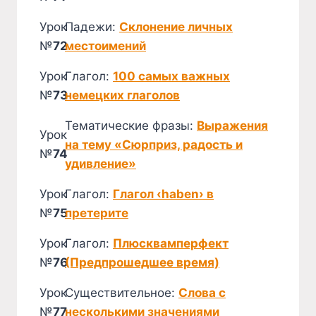
Урок
Падежи:
Склонение личных
№
72
местоимений
Урок
Глагол:
100 самых важных
№
73
немецких глаголов
Тематические фразы:
Выражения
Урок
на тему «Сюрприз, радость и
№
74
удивление»
Урок
Глагол:
Глагол ‹haben› в
№
75
претерите
Урок
Глагол:
Плюсквамперфект
№
76
(Предпрошедшее время)
Урок
Существительное:
Слова с
№
77
несколькими значениями