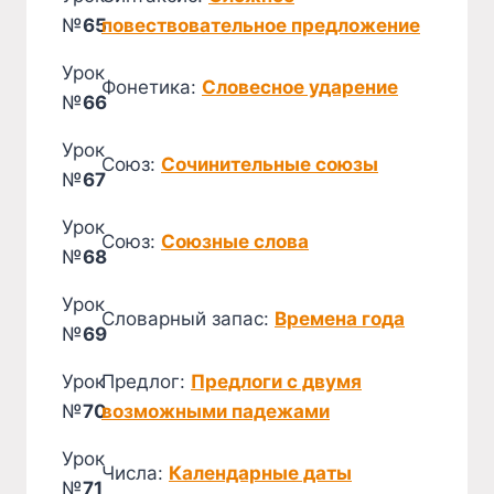
№
65
повествовательное предложение
Урок
Фонетика:
Словесное ударение
№
66
Урок
Союз:
Сочинительные союзы
№
67
Урок
Союз:
Союзные слова
№
68
Урок
Словарный запас:
Времена года
№
69
Урок
Предлог:
Предлоги с двумя
№
70
возможными падежами
Урок
Числа:
Календарные даты
№
71