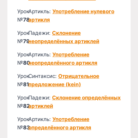
Урок
Артикль:
Употребление нулевого
№
78
артикля
Урок
Падежи:
Склонение
№
79
неопределённых артиклей
Урок
Артикль:
Употребление
№
80
неопределённого артикля
Урок
Синтаксис:
Отрицательное
№
81
предложение (kein)
Урок
Падежи:
Склонение определённых
№
82
артиклей
Урок
Артикль:
Употребление
№
83
определённого артикля