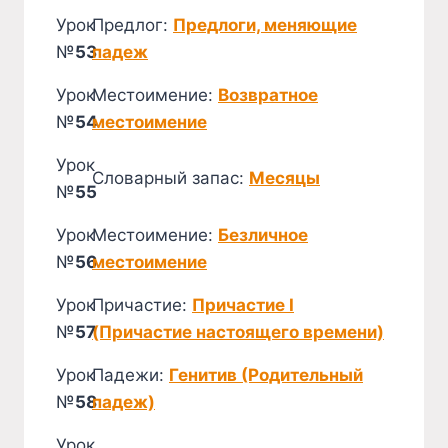
Урок
Предлог:
Предлоги, меняющие
№
53
падеж
Урок
Местоимение:
Возвратное
№
54
местоимение
Урок
Словарный запас:
Месяцы
№
55
Урок
Местоимение:
Безличное
№
56
местоимение
Урок
Причастие:
Причастие I
№
57
(Причастие настоящего времени)
Урок
Падежи:
Генитив (Родительный
№
58
падеж)
Урок