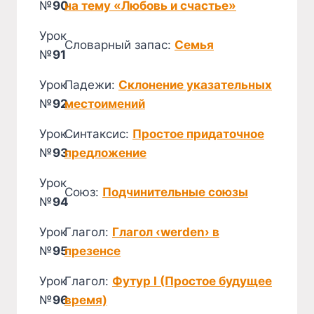
№
90
на тему «Любовь и счастье»
Урок
Словарный запас:
Семья
№
91
Урок
Падежи:
Склонение указательных
№
92
местоимений
Урок
Синтаксис:
Простое придаточное
№
93
предложение
Урок
Союз:
Подчинительные союзы
№
94
Урок
Глагол:
Глагол ‹werden› в
№
95
презенсе
Урок
Глагол:
Футур I (Простое будущее
№
96
время)