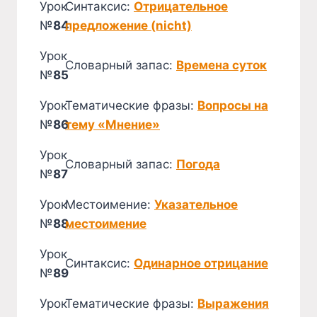
Урок
Синтаксис:
Отрицательное
№
84
предложение (nicht)
Урок
Словарный запас:
Времена суток
№
85
Урок
Тематические фразы:
Вопросы на
№
86
тему «Мнение»
Урок
Словарный запас:
Погода
№
87
Урок
Местоимение:
Указательное
№
88
местоимение
Урок
Синтаксис:
Одинарное отрицание
№
89
Урок
Тематические фразы:
Выражения