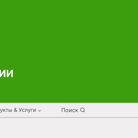
НИИ
Поиск
укты & Услуги